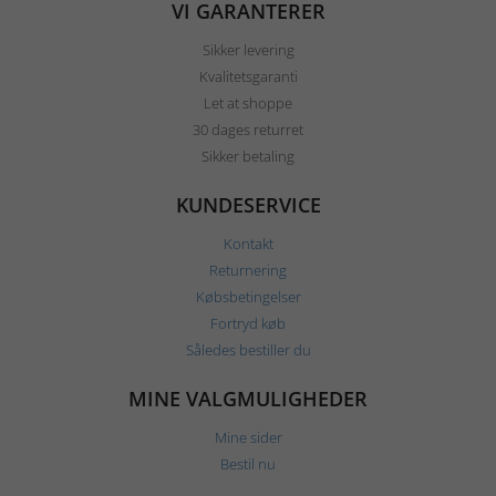
VI GARANTERER
Sikker levering
Kvalitetsgaranti
Let at shoppe
30 dages returret
Sikker betaling
KUNDESERVICE
Kontakt
Returnering
Købsbetingelser
Fortryd køb
Således bestiller du
MINE VALGMULIGHEDER
Mine sider
Bestil nu