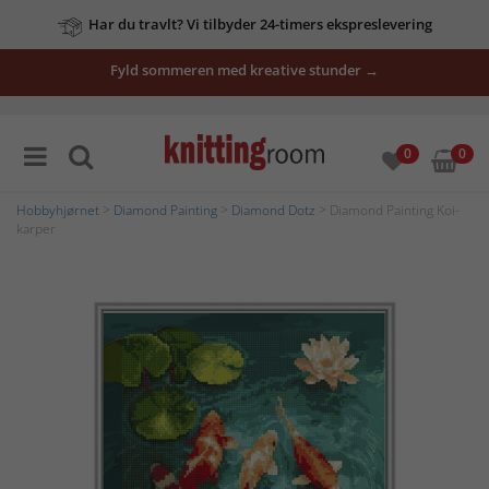
Har du travlt? Vi tilbyder 24-timers ekspreslevering
Fyld sommeren med kreative stunder →
0
0
Hobbyhjørnet
>
Diamond Painting
>
Diamond Dotz
> Diamond Painting Koi-
karper