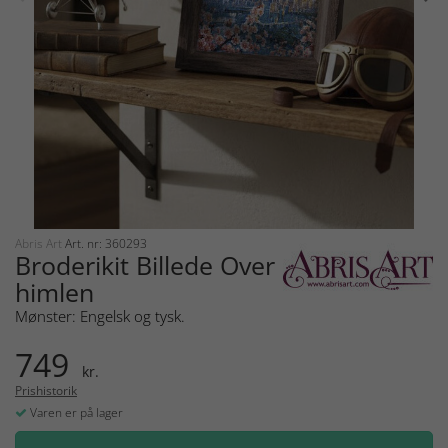
Abris Art
Art. nr: 360293
Broderikit Billede Over
himlen
Mønster: Engelsk og tysk.
749
kr.
Prishistorik
Varen er på lager