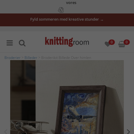
vores
tilbud
Fyld sommeren med kreative stunder →
her
0
0
Broderier
>
Billeder
> Broderikit Billede Over himlen