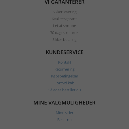
VI GARANTERER
Sikker levering
Kvalitetsgaranti
Let at shoppe
30 dages returret
Sikker betaling
KUNDESERVICE
Kontakt
Returnering
Købsbetingelser
Fortryd køb
Således bestiller du
MINE VALGMULIGHEDER
Mine sider
Bestil nu