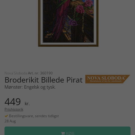
Nova Sloboda
Art. nr: 360190
Broderikit Billede Pirat
Mønster: Engelsk og tysk.
449
kr.
Prishistorik
Bestillingsvare, sendes tidligst
28 Aug
KØB