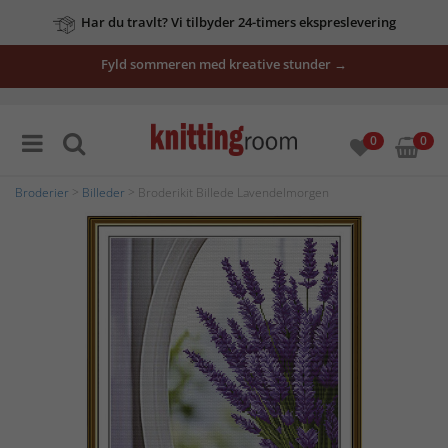
Har du travlt? Vi tilbyder 24-timers ekspreslevering
Fyld sommeren med kreative stunder →
0
0
Broderier
>
Billeder
> Broderikit Billede Lavendelmorgen