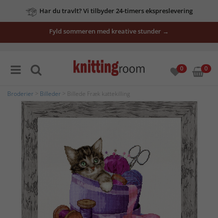
Har du travlt? Vi tilbyder 24-timers ekspreslevering
Fyld sommeren med kreative stunder →
0
0
Broderier
>
Billeder
> Billede Fræk kattekilling