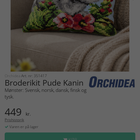
Orchidea
Art. nr: 351417
Broderikit Pude Kanin
Mønster: Svensk, norsk, dansk, finsk og
tysk.
449
kr.
Prishistorik
Varen er på lager
KØB