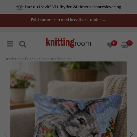
Har du travlt? Vi tilbyder 24-timers ekspreslevering
Fyld sommeren med kreative stunder →
0
0
Broderier
>
Puder
> Broderikit Pude Kanin