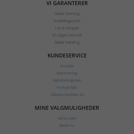
VI GARANTERER
Sikker levering
Kvalitetsgaranti
Let at shoppe
30 dages returret
Sikker betaling
KUNDESERVICE
Kontakt
Returnering
Købsbetingelser
Fortryd køb
Således bestiller du
MINE VALGMULIGHEDER
Mine sider
Bestil nu