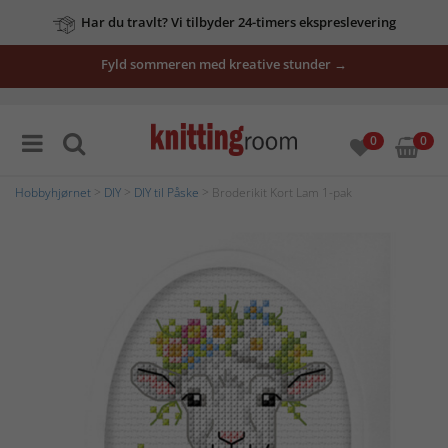
Har du travlt? Vi tilbyder 24-timers ekspreslevering
Fyld sommeren med kreative stunder →
0
0
Hobbyhjørnet
>
DIY
>
DIY til Påske
> Broderikit Kort Lam 1-pak