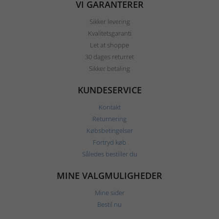
VI GARANTERER
Sikker levering
Kvalitetsgaranti
Let at shoppe
30 dages returret
Sikker betaling
KUNDESERVICE
Kontakt
Returnering
Købsbetingelser
Fortryd køb
Således bestiller du
MINE VALGMULIGHEDER
Mine sider
Bestil nu