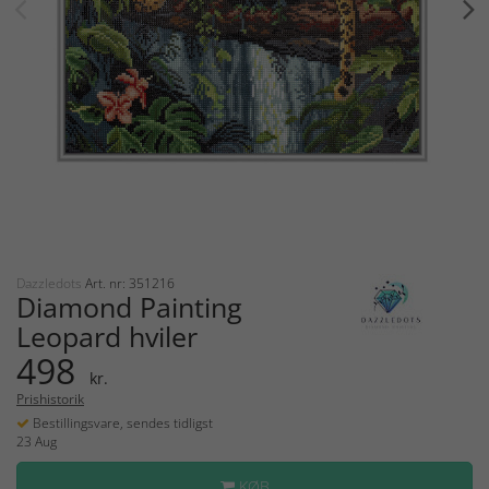
Dazzledots
Art. nr: 351216
Diamond Painting
Leopard hviler
498
kr.
Prishistorik
Bestillingsvare, sendes tidligst
23 Aug
KØB