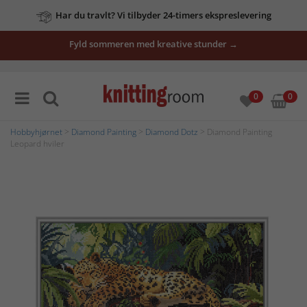
Har du travlt? Vi tilbyder 24-timers ekspreslevering
Fyld sommeren med kreative stunder →
0
0
Hobbyhjørnet
>
Diamond Painting
>
Diamond Dotz
> Diamond Painting
Leopard hviler