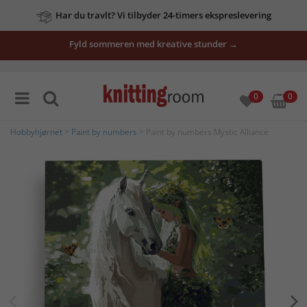
Har du travlt? Vi tilbyder 24-timers ekspreslevering
Fyld sommeren med kreative stunder →
0
0
Hobbyhjørnet
>
Paint by numbers
> Paint by numbers Mystic Alliance