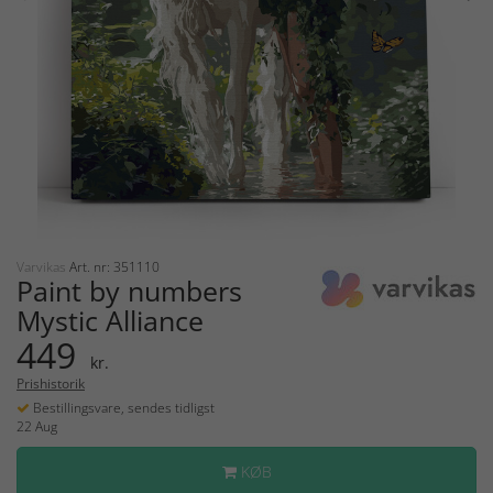
Varvikas
Art. nr: 351110
Paint by numbers
Mystic Alliance
449
kr.
Prishistorik
Bestillingsvare, sendes tidligst
22 Aug
KØB