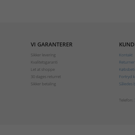
VI GARANTERER
KUND
Sikker levering
Kontakt
Kvalitetsgaranti
Returner
Let at shoppe
Købsbeti
30 dages returret
Fortryd 
Sikker betaling
Således b
Telefon: