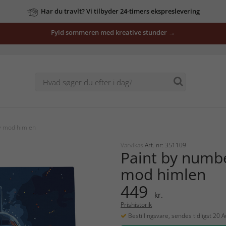
Har du travlt? Vi tilbyder 24-timers ekspreslevering
Fyld sommeren med kreative stunder →
v mod himlen
Varvikas
Art. nr: 351109
Paint by numbe
mod himlen
449
kr.
Prishistorik
Bestillingsvare, sendes tidligst 20 