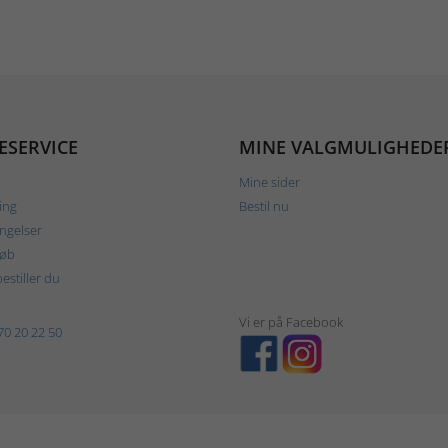
ESERVICE
MINE VALGMULIGHEDE
Mine sider
ing
Bestil nu
ngelser
køb
estiller du
Vi er på Facebook
70 20 22 50