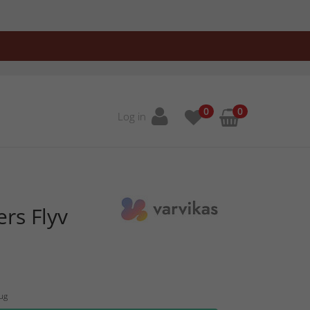
0
0
Log in
rs Flyv
Aug