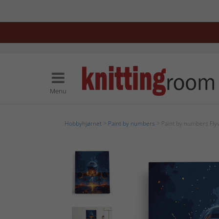
Menu
Hobbyhjørnet
>
Paint by numbers
> Paint by numbers Fly