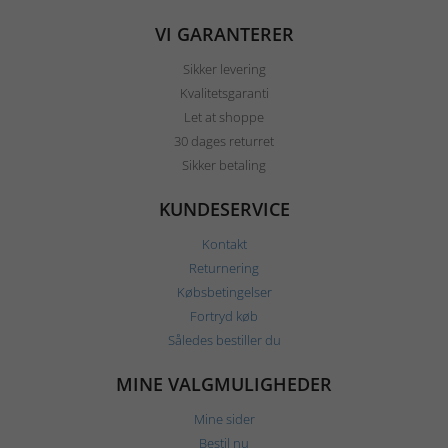
VI GARANTERER
Sikker levering
Kvalitetsgaranti
Let at shoppe
30 dages returret
Sikker betaling
KUNDESERVICE
Kontakt
Returnering
Købsbetingelser
Fortryd køb
Således bestiller du
MINE VALGMULIGHEDER
Mine sider
Bestil nu