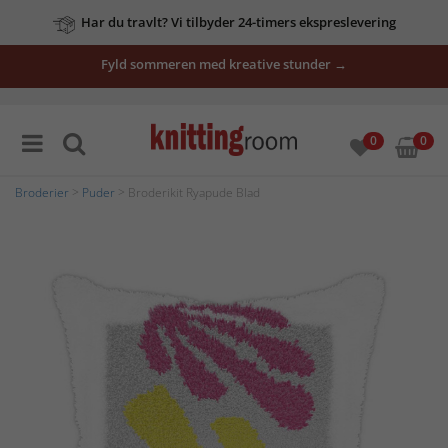
Har du travlt? Vi tilbyder 24-timers ekspreslevering
Fyld sommeren med kreative stunder →
0
0
Broderier
>
Puder
> Broderikit Ryapude Blad