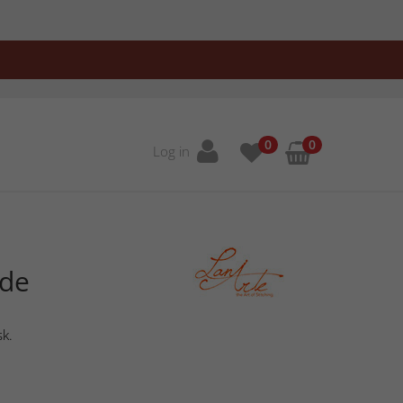
0
0
Log in
ede
sk.