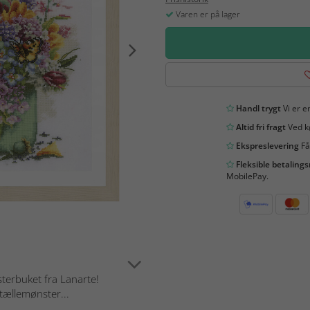
Varen er på lager
Handl trygt
Vi er en
Altid fri fragt
Ved kø
Ekspreslevering
Få
Fleksible betaling
MobilePay.
terbuket fra Lanarte!
tællemønster...