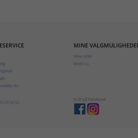
ESERVICE
MINE VALGMULIGHEDE
Mine sider
ing
Bestil nu
ngelser
køb
estiller du
Vi er på Facebook
70 20 22 50