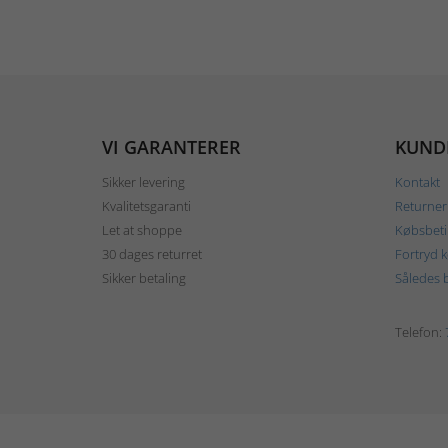
VI GARANTERER
KUND
Sikker levering
Kontakt
Kvalitetsgaranti
Returner
Let at shoppe
Købsbeti
30 dages returret
Fortryd 
Sikker betaling
Således b
Telefon: