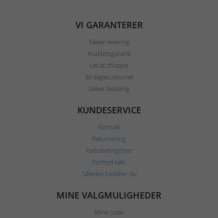
VI GARANTERER
Sikker levering
Kvalitetsgaranti
Let at shoppe
30 dages returret
Sikker betaling
KUNDESERVICE
Kontakt
Returnering
Købsbetingelser
Fortryd køb
Således bestiller du
MINE VALGMULIGHEDER
Mine sider