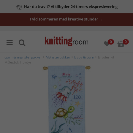
Har du travlt? Vi tilbyder 24-timers ekspreslevering
Fyld sommeren med kreative stunder →
0
0
Garn & mønsterpakker
>
Mønsterpakker
>
Baby & barn
> Broderikit
Målestok Havdyr