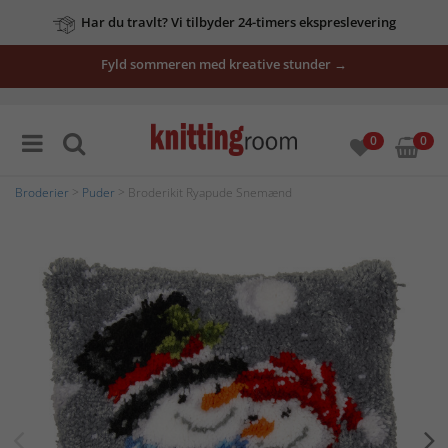
Har du travlt? Vi tilbyder 24-timers ekspreslevering
Fyld sommeren med kreative stunder →
0
0
Broderier
>
Puder
> Broderikit Ryapude Snemænd