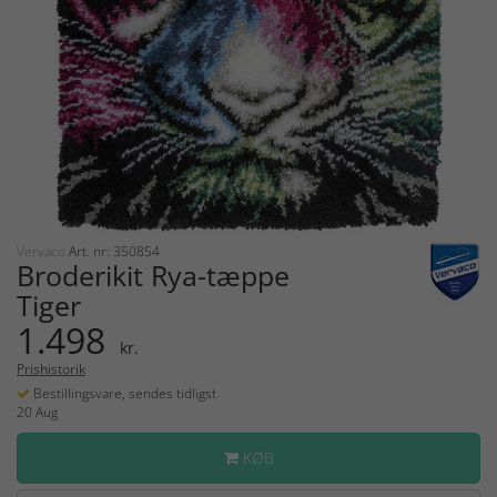
Vervaco
Art. nr: 350854
Broderikit Rya-tæppe
Tiger
1.498
kr.
Prishistorik
Bestillingsvare, sendes tidligst
20 Aug
KØB