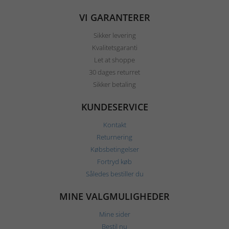
VI GARANTERER
Sikker levering
Kvalitetsgaranti
Let at shoppe
30 dages returret
Sikker betaling
KUNDESERVICE
Kontakt
Returnering
Købsbetingelser
Fortryd køb
Således bestiller du
MINE VALGMULIGHEDER
Mine sider
Bestil nu