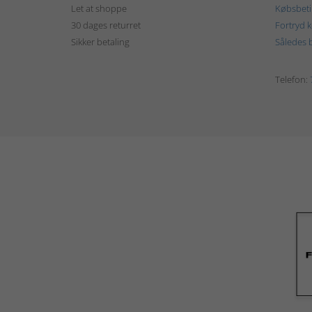
Let at shoppe
Købsbeti
30 dages returret
Fortryd 
Sikker betaling
Således b
Telefon: