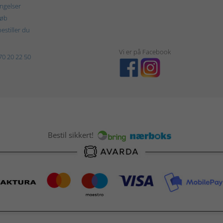
ngelser
køb
estiller du
Vi er på Facebook
70 20 22 50
Bestil sikkert!