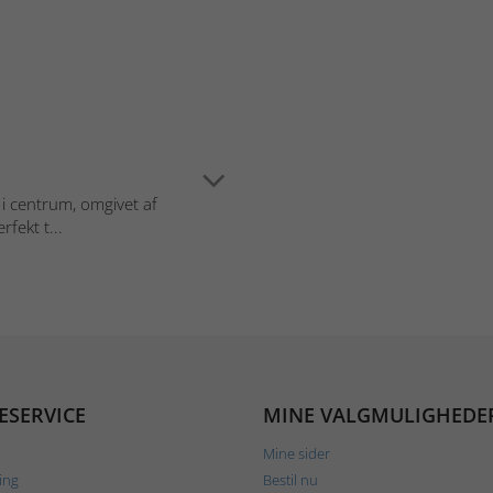
 i centrum, omgivet af
fekt t...
ESERVICE
MINE VALGMULIGHEDE
Mine sider
ing
Bestil nu