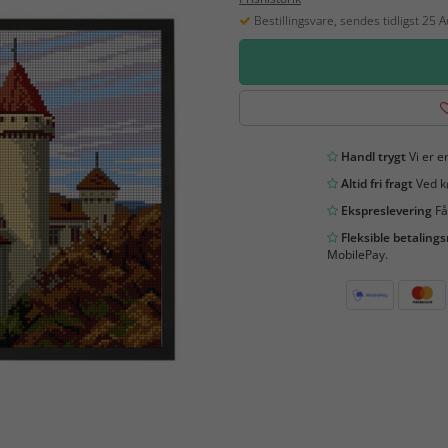
Bestillingsvare, sendes tidligst 25 
Handl trygt
Vi er en
Altid fri fragt
Ved kø
Ekspreslevering
Få
Fleksible betaling
MobilePay.