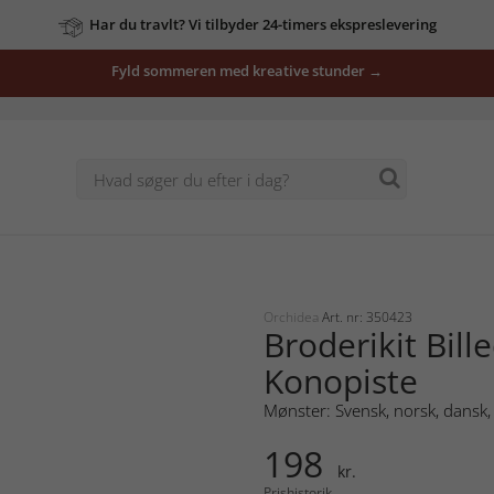
Har du travlt? Vi tilbyder 24-timers ekspreslevering
Fyld sommeren med kreative stunder →
Orchidea
Art. nr: 350423
Broderikit Bill
Konopiste
Mønster: Svensk, norsk, dansk, 
198
kr.
Prishistorik