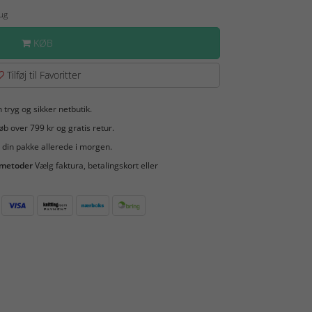
Aug
KØB
Tilføj til Favoritter
 tryg og sikker netbutik.
b over 799 kr og gratis retur.
 din pakke allerede i morgen.
smetoder
Vælg faktura, betalingskort eller