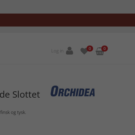
0
0
Log in
ede Slottet
finsk og tysk.