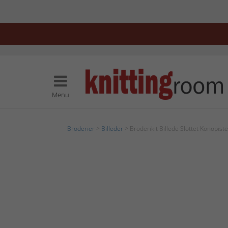
Menu
Broderier
>
Billeder
> Broderikit Billede Slottet Konopiste