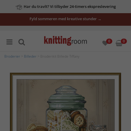
Har du travlt? Vi tilbyder 24-timers ekspreslevering
Fyld sommeren med kreative stunder →
0
0
Broderier
>
Billeder
> Broderikit Billede Tiffany