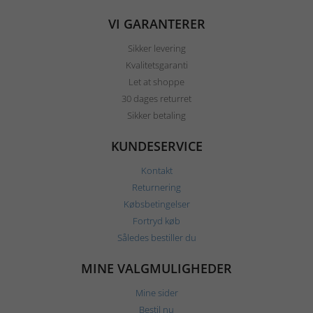
VI GARANTERER
Sikker levering
Kvalitetsgaranti
Let at shoppe
30 dages returret
Sikker betaling
KUNDESERVICE
Kontakt
Returnering
Købsbetingelser
Fortryd køb
Således bestiller du
MINE VALGMULIGHEDER
Mine sider
Bestil nu