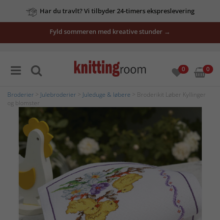
Har du travlt? Vi tilbyder 24-timers ekspreslevering
Fyld sommeren med kreative stunder →
0
0
Broderier
>
Julebroderier
>
Juleduge & løbere
> Broderikit Løber Kyllinger
og blomster