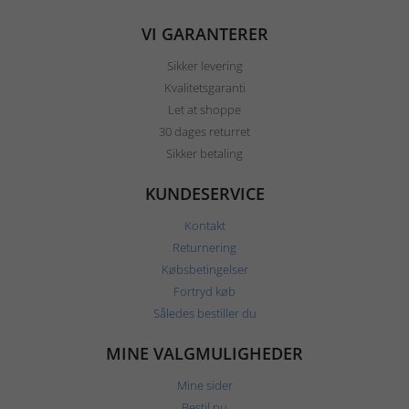
VI GARANTERER
Sikker levering
Kvalitetsgaranti
Let at shoppe
30 dages returret
Sikker betaling
KUNDESERVICE
Kontakt
Returnering
Købsbetingelser
Fortryd køb
Således bestiller du
MINE VALGMULIGHEDER
Mine sider
Bestil nu