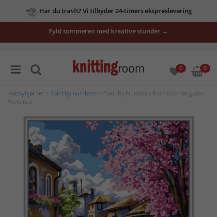
Har du travlt? Vi tilbyder 24-timers ekspreslevering
Fyld sommeren med kreative stunder →
0
0
Hobbyhjørnet
>
Paint by numbers
> Paint By Numbers Blomstrende gader i
Provence