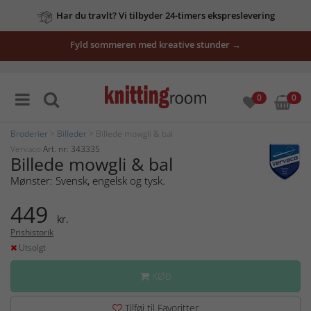
Har du travlt? Vi tilbyder 24-timers ekspreslevering
Fyld sommeren med kreative stunder →
0
0
Broderier
>
Billeder
> Billede mowgli & bal
Vervaco
Art. nr: 343335
Billede mowgli & bal
Mønster: Svensk, engelsk og tysk.
449
kr.
Prishistorik
Utsolgt
KØB
Tilføj til Favoritter