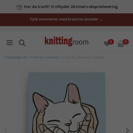
Har du travlt? Vi tilbyder 24-timers ekspreslevering
Fyld sommeren med kreative stunder →
0
0
Hobbyhjørnet
>
Paint by numbers
> Paint By Numbers Glæde