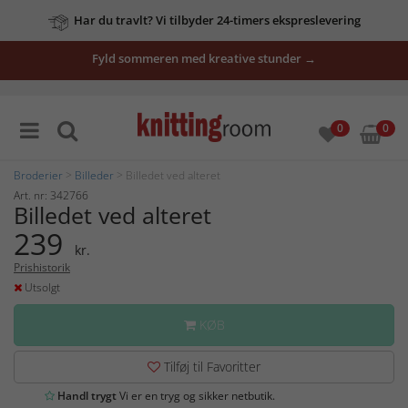
Har du travlt? Vi tilbyder 24-timers ekspreslevering
Fyld sommeren med kreative stunder →
0
0
Broderier
>
Billeder
> Billedet ved alteret
Art. nr: 342766
Billedet ved alteret
239
kr.
Prishistorik
Utsolgt
KØB
Tilføj til Favoritter
Handl trygt
Vi er en tryg og sikker netbutik.