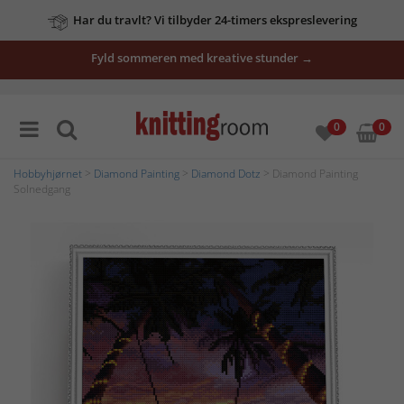
Har du travlt? Vi tilbyder 24-timers ekspreslevering
Fyld sommeren med kreative stunder →
0
0
Hobbyhjørnet
>
Diamond Painting
>
Diamond Dotz
> Diamond Painting
Solnedgang