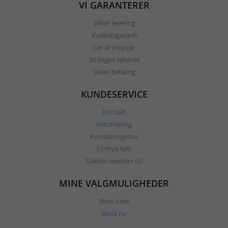
VI GARANTERER
Sikker levering
Kvalitetsgaranti
Let at shoppe
30 dages returret
Sikker betaling
KUNDESERVICE
Kontakt
Returnering
Købsbetingelser
Fortryd køb
Således bestiller du
MINE VALGMULIGHEDER
Mine sider
Bestil nu