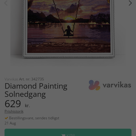
Varvikas
Art. nr: 342735
Diamond Painting
Solnedgang
629
kr.
Prishistorik
Bestillingsvare, sendes tidligst
21 Aug
KØB