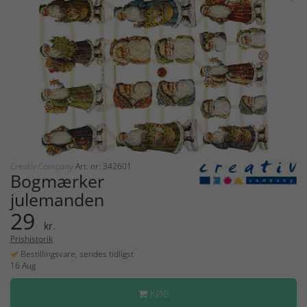
Creativ Company
Art. nr: 342601
Bogmærker
julemanden
29
kr.
Prishistorik
Bestillingsvare, sendes tidligst
16 Aug
KØB