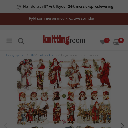
Har du travlt? Vi tilbyder 24-timers ekspreslevering
Fyld sommeren med kreative stunder →
0
0
Hobbyhjørnet
>
DIY
>
Gør det selv
> Bogmærker julemanden