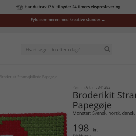
Har du travlt? Vi tilbyder 24-timers ekspreslevering
Fyld sommeren med kreative stunder →
Broderikit Stramajbillede Papegøje
Permin
Art. nr: 341383
Broderikit Str
Papegøje
Mønster: Svensk, norsk, dansk, 
198
kr.
Prishistorik