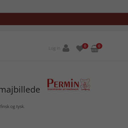
0
0
Log in
amajbillede
finsk og tysk.