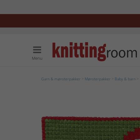
Menu
Garn & mønsterpakker
>
Mønsterpakker
>
Baby & barn
> 