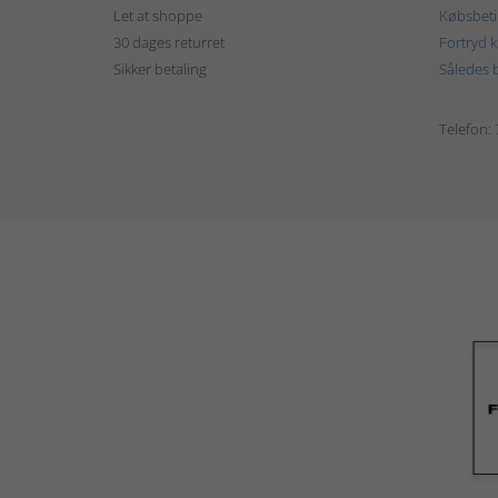
Let at shoppe
Købsbeti
30 dages returret
Fortryd 
Sikker betaling
Således b
Telefon: