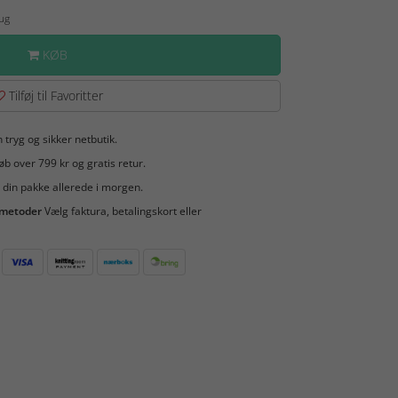
Aug
KØB
Tilføj til Favoritter
 tryg og sikker netbutik.
b over 799 kr og gratis retur.
 din pakke allerede i morgen.
smetoder
Vælg faktura, betalingskort eller