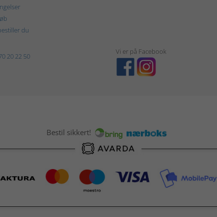
ngelser
køb
estiller du
Vi er på Facebook
70 20 22 50
Bestil sikkert!