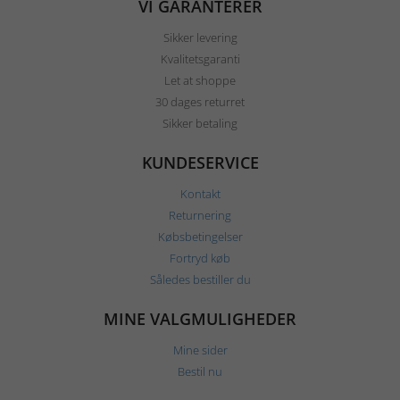
VI GARANTERER
Sikker levering
Kvalitetsgaranti
Let at shoppe
30 dages returret
Sikker betaling
KUNDESERVICE
Kontakt
Returnering
Købsbetingelser
Fortryd køb
Således bestiller du
MINE VALGMULIGHEDER
Mine sider
Bestil nu