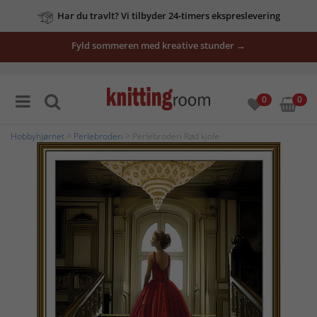
Har du travlt? Vi tilbyder 24-timers ekspreslevering
Fyld sommeren med kreative stunder →
0
0
Hobbyhjørnet
>
Perlebroderi
> Perlebroderi Rød kjole