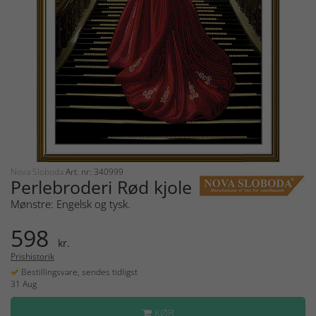
Nova Sloboda
Art. nr: 340999
Perlebroderi Rød kjole
Mønstre: Engelsk og tysk.
598
kr.
Prishistorik
Bestillingsvare, sendes tidligst
31 Aug
KØB