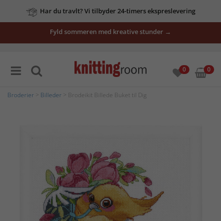
Har du travlt? Vi tilbyder 24-timers ekspreslevering
Fyld sommeren med kreative stunder →
0
0
Broderier
>
Billeder
> Brodeikit Billede Buket til Dig