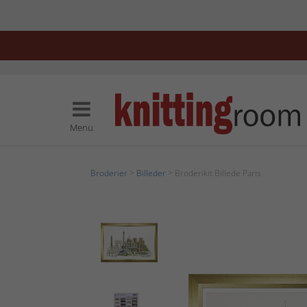
Menu
Broderier
>
Billeder
> Broderikit Billede Paris