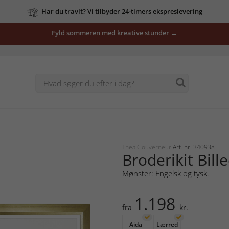
Har du travlt? Vi tilbyder 24-timers ekspreslevering
Fyld sommeren med kreative stunder →
Thea Gouverneur
Art. nr: 340938
Broderikit Bill
Mønster: Engelsk og tysk.
1.198
fra
kr.
Aida
Lærred