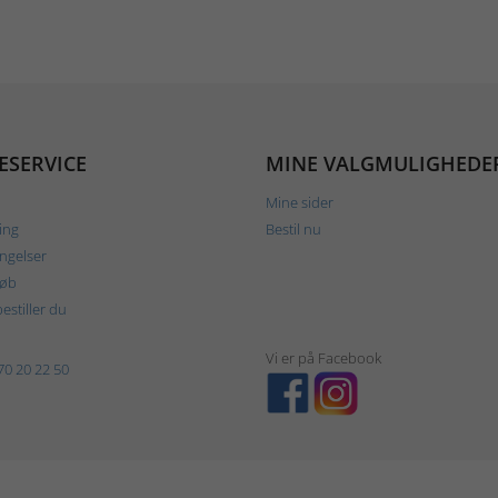
ESERVICE
MINE VALGMULIGHEDE
Mine sider
ing
Bestil nu
ngelser
køb
estiller du
Vi er på Facebook
70 20 22 50