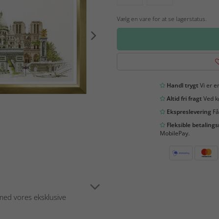
Vælg en vare for at se lagerstatus.
Handl trygt
Vi er en
Altid fri fragt
Ved kø
Ekspreslevering
Få
Fleksible betaling
MobilePay.
med vores eksklusive