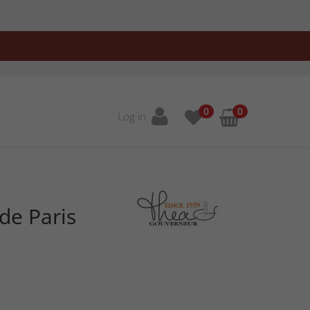
0
0
Log in
ede Paris