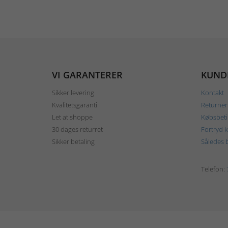
VI GARANTERER
KUND
Sikker levering
Kontakt
Kvalitetsgaranti
Returner
Let at shoppe
Købsbeti
30 dages returret
Fortryd 
Sikker betaling
Således b
Telefon: