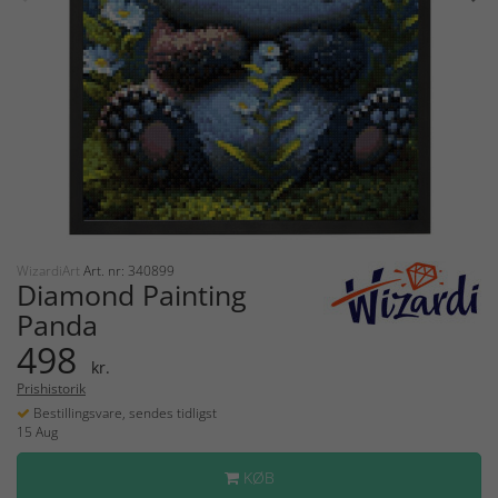
WizardiArt
Art. nr: 340899
Diamond Painting
Panda
498
kr.
Prishistorik
Bestillingsvare, sendes tidligst
15 Aug
KØB