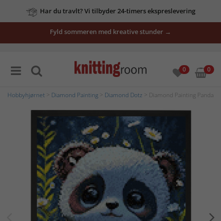
Har du travlt? Vi tilbyder 24-timers ekspreslevering
Fyld sommeren med kreative stunder →
0
0
Hobbyhjørnet
>
Diamond Painting
>
Diamond Dotz
> Diamond Painting Panda