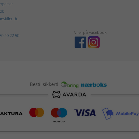
ngelser
køb
estiller du
Vi er på Facebook
70 20 22 50
Bestil sikkert!