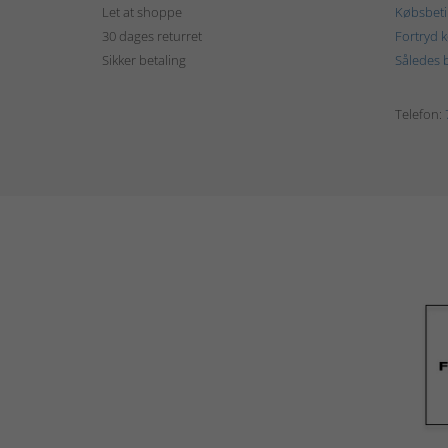
Let at shoppe
Købsbeti
30 dages returret
Fortryd 
Sikker betaling
Således b
Telefon: