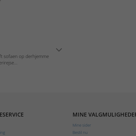
Pift sofaen op derhjemme
irejse...
ESERVICE
MINE VALGMULIGHEDE
Mine sider
ing
Bestil nu