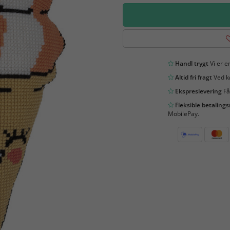
Handl trygt
Vi er en
Altid fri fragt
Ved kø
Ekspreslevering
Få
Fleksible betaling
MobilePay.