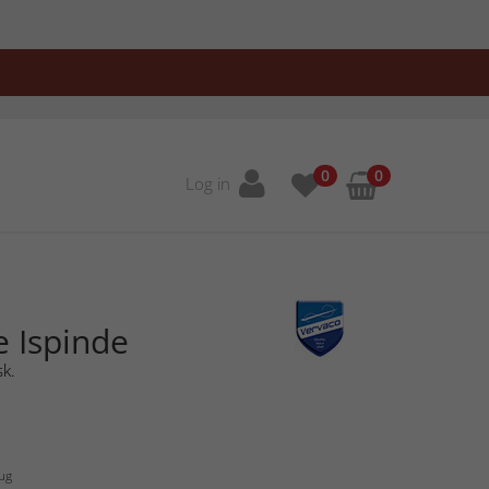
0
0
Log in
e Ispinde
sk.
Aug