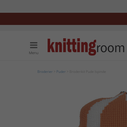
Menu
Broderier
>
Puder
> Broderikit Pude Ispinde