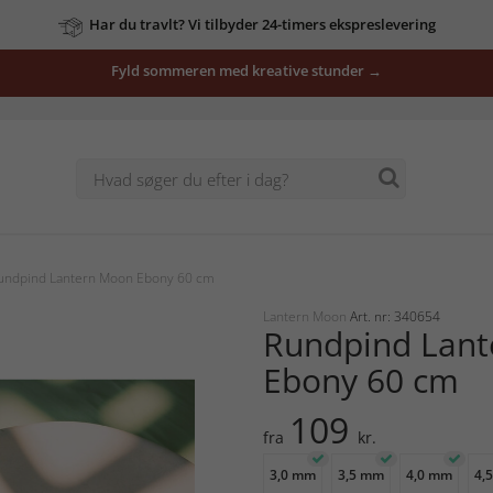
Har du travlt? Vi tilbyder 24-timers ekspreslevering
Fyld sommeren med kreative stunder →
undpind Lantern Moon Ebony 60 cm
Lantern Moon
Art. nr: 340654
Rundpind Lan
Ebony 60 cm
109
fra
kr.
3,0 mm
3,5 mm
4,0 mm
4,