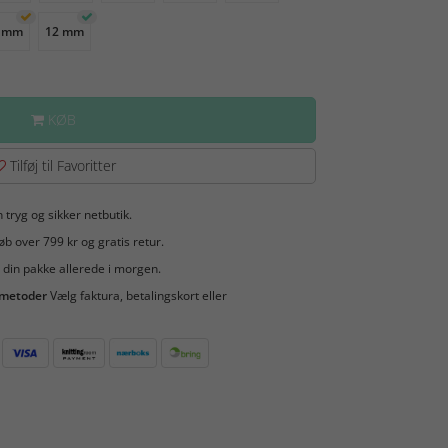
 mm
12 mm
KØB
Tilføj til Favoritter
 tryg og sikker netbutik.
b over 799 kr og gratis retur.
 din pakke allerede i morgen.
smetoder
Vælg faktura, betalingskort eller