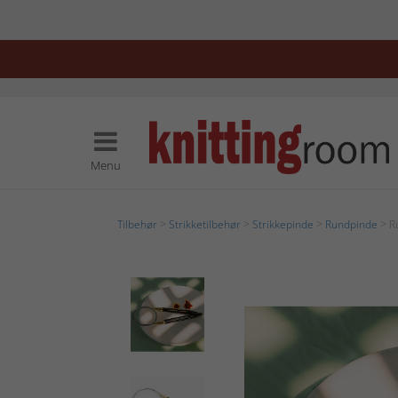
Menu
Tilbehør
>
Strikketilbehør
>
Strikkepinde
>
Rundpinde
> R