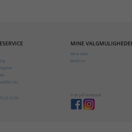
ESERVICE
MINE VALGMULIGHEDE
Mine sider
ing
Bestil nu
ngelser
køb
estiller du
Vi er på Facebook
70 20 22 50