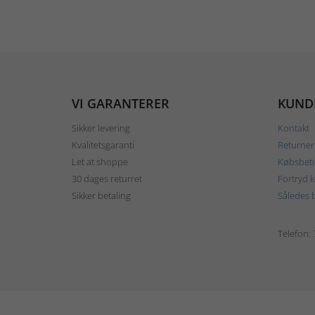
VI GARANTERER
KUND
Sikker levering
Kontakt
Kvalitetsgaranti
Returner
Let at shoppe
Købsbeti
30 dages returret
Fortryd 
Sikker betaling
Således b
Telefon: