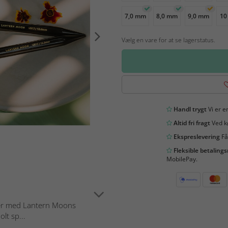
7,0 mm
8,0 mm
9,0 mm
10
Vælg en vare for at se lagerstatus.
Handl trygt
Vi er en
Altid fri fragt
Ved kø
Ekspreslevering
Få
Fleksible betaling
MobilePay.
jekter med Lantern Moons
lt sp...