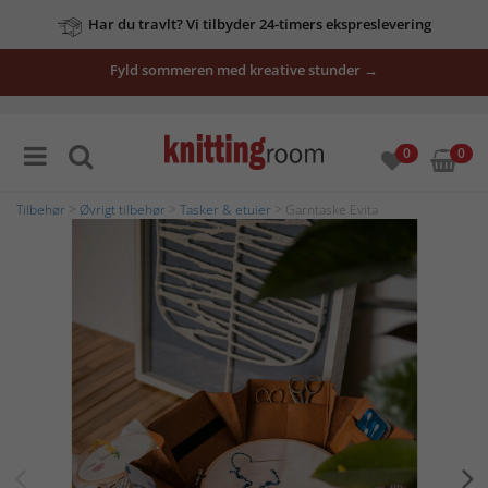
Har du travlt? Vi tilbyder 24-timers ekspreslevering
Fyld sommeren med kreative stunder →
0
0
Tilbehør
>
Øvrigt tilbehør
>
Tasker & etuier
> Garntaske Evita