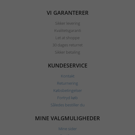
VI GARANTERER
Sikker levering
Kvalitetsgaranti
Let at shoppe
30 dages returret
Sikker betaling
KUNDESERVICE
Kontakt
Returnering
Købsbetingelser
Fortryd køb
Således bestiller du
MINE VALGMULIGHEDER
Mine sider