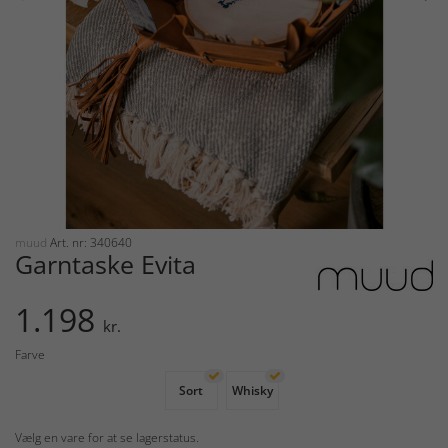
muud
Art. nr: 340640
Garntaske Evita
1.198
kr.
Farve
Sort
Whisky
Vælg en vare for at se lagerstatus.