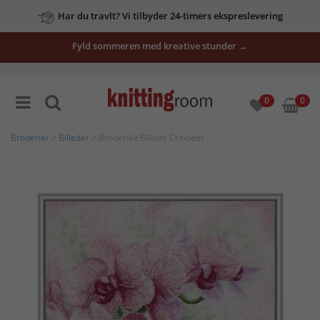
Har du travlt? Vi tilbyder 24-timers ekspreslevering
Fyld sommeren med kreative stunder →
0
0
Broderier
>
Billeder
> Broderikit Billede Orkidéer