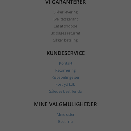
VI GARANTERER
Sikker levering
Kvalitetsgaranti
Let at shoppe
30 dages returret
Sikker betaling
KUNDESERVICE
Kontakt
Returnering
Købsbetingelser
Fortryd køb
Således bestiller du
MINE VALGMULIGHEDER
Mine sider
Bestil nu