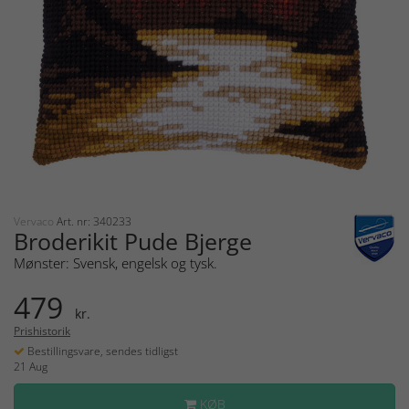
Vervaco
Art. nr: 340233
Broderikit Pude Bjerge
Mønster: Svensk, engelsk og tysk.
479
kr.
Prishistorik
Bestillingsvare, sendes tidligst
21 Aug
KØB