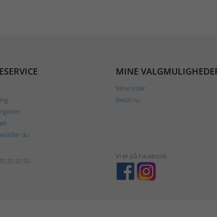
ESERVICE
MINE VALGMULIGHEDE
Mine sider
ing
Bestil nu
ngelser
køb
estiller du
Vi er på Facebook
70 20 22 50