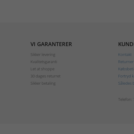
VI GARANTERER
KUND
Sikker levering
Kontakt
Kvalitetsgaranti
Returner
Let at shoppe
Købsbeti
30 dages returret
Fortryd 
Sikker betaling
Således b
Telefon: