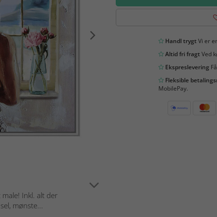
Handl trygt
Vi er en
Altid fri fragt
Ved kø
Ekspreslevering
Få
Fleksible betaling
MobilePay.
male! Inkl. alt der
sel, mønste...