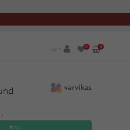
0
0
Log in
und
Aug
KØB