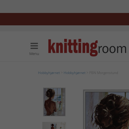
Menu
Hobbyhjørnet
>
Hobbyhjørnet
> PBN Morgenstund