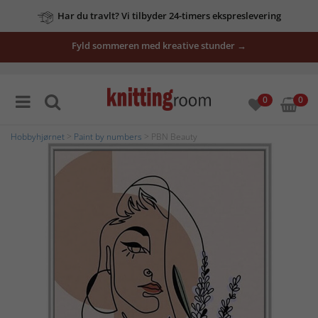
Har du travlt? Vi tilbyder 24-timers ekspreslevering
Fyld sommeren med kreative stunder →
0
0
Hobbyhjørnet
>
Paint by numbers
> PBN Beauty