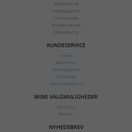
Sikker levering
Kvalitetsgaranti
Let at shoppe
30 dages returret
Sikker betaling
KUNDESERVICE
Kontakt
Returnering
Købsbetingelser
Fortryd køb
Således bestiller du
MINE VALGMULIGHEDER
Mine sider
Bestil nu
NYHEDSBREV