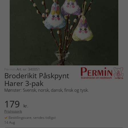
Permin
Art. nr: 340051
Broderikit Påskpynt
Harer 3-pak
Mønster: Svensk, norsk, dansk, finsk og tysk.
179
kr.
Prishistorik
Bestillingsvare, sendes tidligst
14 Aug