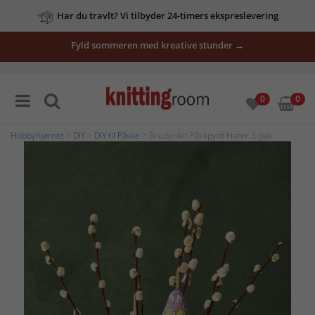
Har du travlt? Vi tilbyder 24-timers ekspreslevering
Fyld sommeren med kreative stunder →
0
0
Hobbyhjørnet
>
DIY
>
DIY til Påske
> Broderikit Påskpynt Harer 3-pak