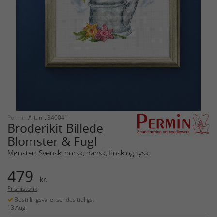
Permin
Art. nr: 340041
Broderikit Billede
Blomster & Fugl
Mønster: Svensk, norsk, dansk, finsk og tysk.
479
kr.
Prishistorik
Bestillingsvare, sendes tidligst
13 Aug