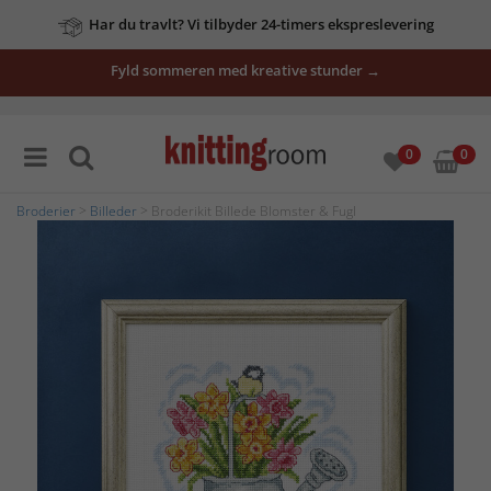
Har du travlt? Vi tilbyder 24-timers ekspreslevering
Fyld sommeren med kreative stunder →
0
0
Broderier
>
Billeder
> Broderikit Billede Blomster & Fugl