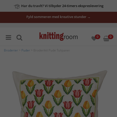
Har du travlt? Vi tilbyder 24-timers ekspreslevering
Fyld sommeren med kreative stunder →
0
0
Broderier
>
Puder
> Broderikit Pude Tulipaner