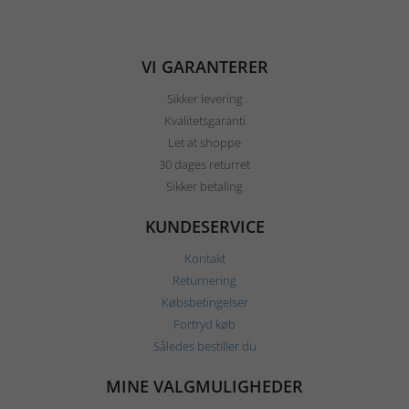
VI GARANTERER
Sikker levering
Kvalitetsgaranti
Let at shoppe
30 dages returret
Sikker betaling
KUNDESERVICE
Kontakt
Returnering
Købsbetingelser
Fortryd køb
Således bestiller du
MINE VALGMULIGHEDER