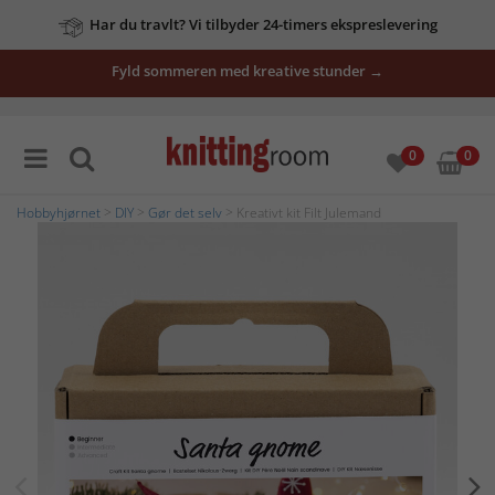
Har du travlt? Vi tilbyder 24-timers ekspreslevering
Fyld sommeren med kreative stunder →
0
0
Hobbyhjørnet
>
DIY
>
Gør det selv
> Kreativt kit Filt Julemand