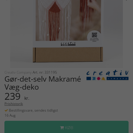
Creativ Company
Art. nr: 331195
Gør-det-selv Makramé
Væg-deko
239
kr.
Prishistorik
Bestillingsvare, sendes tidligst
16 Aug
KØB