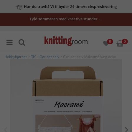
Har du travlt? Vi tilbyder 24-timers ekspreslevering
Fyld sommeren med kreative stunder →
0
0
Hobbyhjørnet
>
DIY
>
Gør det selv
> Gør-det-selv Makramé Væg-deko