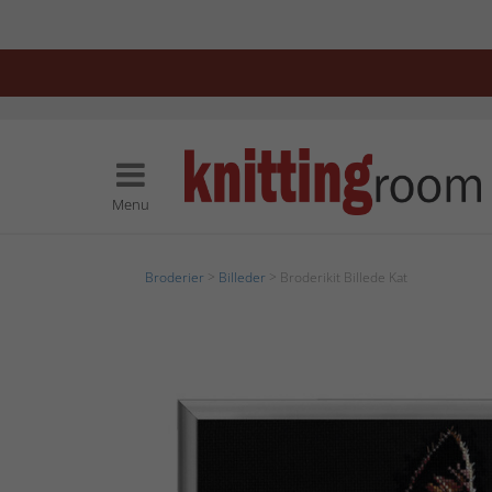
Menu
Broderier
>
Billeder
> Broderikit Billede Kat