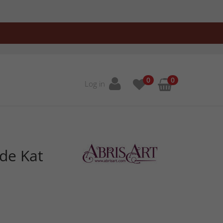
0
0
Log in
ede Kat