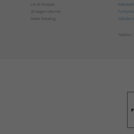
Let at shoppe
Købsbeti
30 dages returret
Fortryd 
Sikker betaling
Således b
Telefon: