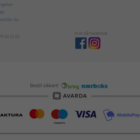
ngelser
køb
estiller du
Vi er på Facebook
70 20 22 50
Bestil sikkert!