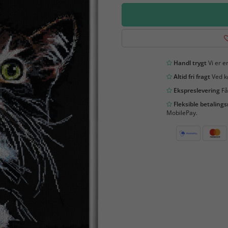
Handl trygt
Vi er en
Altid fri fragt
Ved kø
Ekspreslevering
Få
Fleksible betaling
MobilePay.