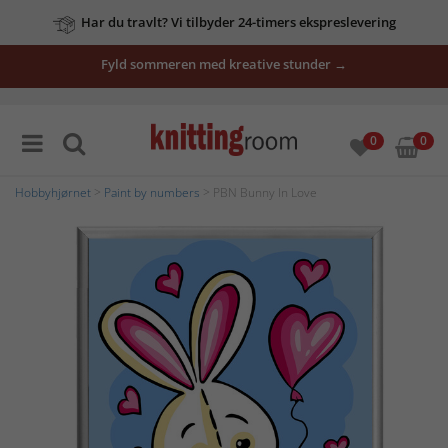
Har du travlt? Vi tilbyder 24-timers ekspreslevering
Fyld sommeren med kreative stunder →
0
0
Hobbyhjørnet
>
Paint by numbers
> PBN Bunny In Love