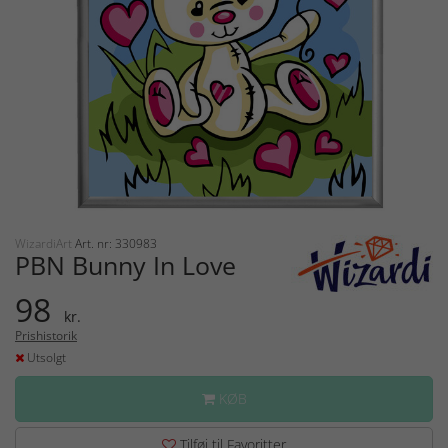
WizardiArt
Art. nr: 330983
PBN Bunny In Love
98
kr.
Prishistorik
Utsolgt
KØB
Tilføj til Favoritter