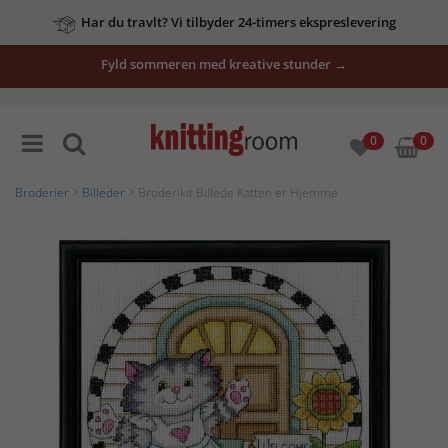
Har du travlt? Vi tilbyder 24-timers ekspreslevering
Fyld sommeren med kreative stunder →
0
0
Broderier
>
Billeder
> Broderikit Billede Katten er Hjemme