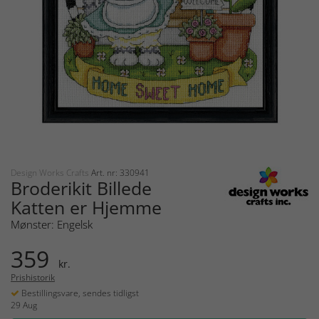
Design Works Crafts
Art. nr: 330941
Broderikit Billede
Katten er Hjemme
Mønster: Engelsk
359
kr.
Prishistorik
Bestillingsvare, sendes tidligst
29 Aug