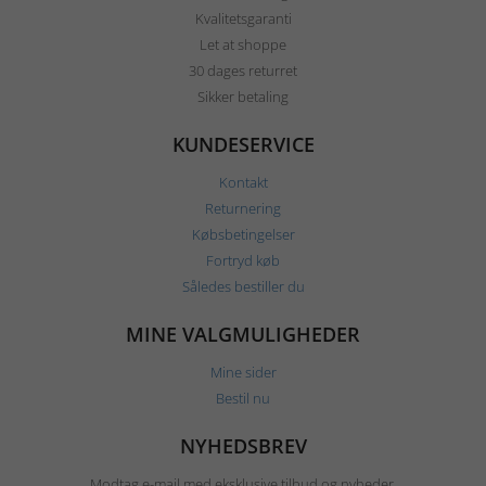
Kvalitetsgaranti
Let at shoppe
30 dages returret
Sikker betaling
KUNDESERVICE
Kontakt
Returnering
Købsbetingelser
Fortryd køb
Således bestiller du
MINE VALGMULIGHEDER
Mine sider
Bestil nu
NYHEDSBREV
Modtag e-mail med eksklusive tilbud og nyheder.