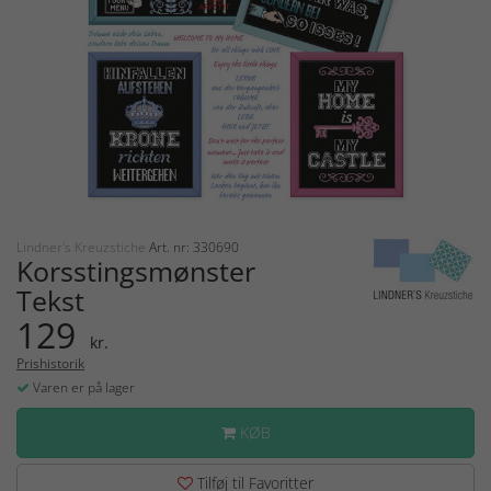
Lindner's Kreuzstiche
Art. nr: 330690
Korsstingsmønster
Tekst
129
kr.
Prishistorik
Varen er på lager
KØB
Tilføj til Favoritter