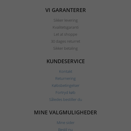
VI GARANTERER
Sikker levering
Kvalitetsgaranti
Let at shoppe
30 dages returret
Sikker betaling
KUNDESERVICE
Kontakt
Returnering
Købsbetingelser
Fortryd køb
Således bestiller du
MINE VALGMULIGHEDER
Mine sider
Bestil nu