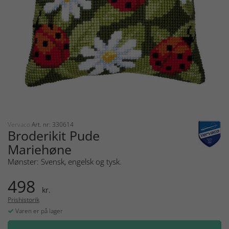
Vervaco
Art. nr: 330614
Broderikit Pude
Mariehøne
Mønster: Svensk, engelsk og tysk.
498
kr.
Prishistorik
Varen er på lager