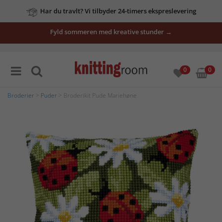
Har du travlt? Vi tilbyder 24-timers ekspreslevering
Fyld sommeren med kreative stunder →
0
0
Broderier
>
Puder
> Broderikit Pude Mariehøne