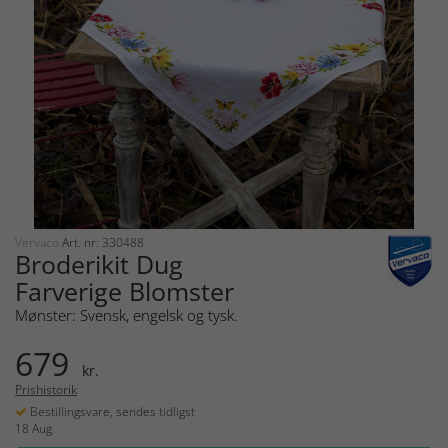
Vervaco
Art. nr: 330488
Broderikit Dug
Farverige Blomster
Mønster: Svensk, engelsk og tysk.
679
kr.
Prishistorik
Bestillingsvare, sendes tidligst
18 Aug