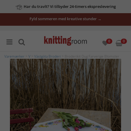
Har du travlt? Vi tilbyder 24-timers ekspreslevering
Fyld sommeren med kreative stunder →
0
0
Varemærker
>
V
>
Västgöta Broderi
> Broderikit Dug Farverige Blomster